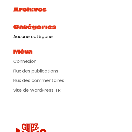
(facteur). Avant de tout lâcher pour rejoindre Mathis
Archives
sur la route, guitare en bandoulière. Dingues de ces
sons d’antan, de Big Bill Broonzy à Ralph Stanley, ils
ont tous deux jeté leur dévolu sur une légende de
la tradition orale américaine : un vieux musicien
Catégories
aveugle du nom de Doc Watson. Ils ont revisité son
répertoire, de Deep river blue à Little Sadie, marché
Aucune catégorie
sur ses traces en Caroline du Nord et réussi à créer
un son unique, à eux, salué par les compagnons du
Méta
Doc et le public américain et enrichi de leurs propres
compos.
Connexion
Le résultat est captivant. Car au-delà du dialogue à
deux guitares (tantôt profond, léger, dansant,
Flux des publications
virtuose), une voix (terrible), voire un harmonica,
c’est cet esprit de melting-pot que Mathis Haug et
Flux des commentaires
Benoît Nogaret réussissent à raviver. L’idée que
blues, country, folk et bluegrass sont tous issus
Site de WordPress-FR
d’une même souche, brisant ainsi les vieux
stéréotypes : le blues joué par les musiciens noirs,
la country adulée par les blancs conservateurs. Un
voyage aux accents universalistes, dans une
Amérique profonde sublimée par des musiciens
européens bourrés de groove et de talent.