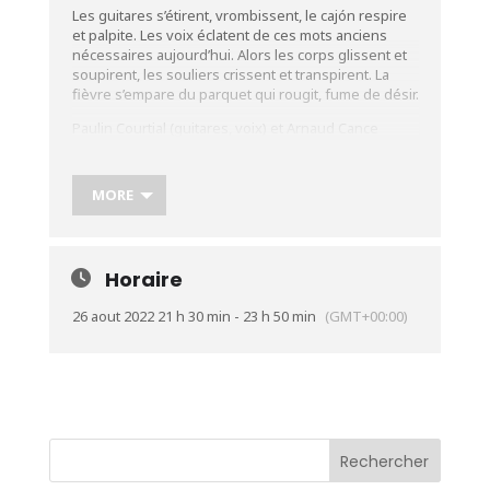
Les guitares s’étirent, vrombissent, le cajón respire
et palpite. Les voix éclatent de ces mots
anciens
nécessaires aujourd’hui. Alors les corps glissent et
soupirent, les souliers crissent et
transpirent. La
fièvre s’empare du parquet qui rougit, fume de désir.
Paulin Courtial (guitares, voix) et Arnaud Cance
(percussions, voix) puisent dans la matière du chant
populaire Occitan une énergie qui déclenche les
rouages de la machine à danser.
MORE
Leurs arrangements, entre force brutale et infinie
douceur, rendent hommage aux textes de ces
poètes inconnus qui ont marqué la mémoire
Horaire
collective.
Chaussez-vous solidement et laissez-vous happer
26 aout 2022 21 h 30 min - 23 h 50 min
(GMT+00:00)
par la transe. Mbraia balance ton bal !
Plus d’infos :
https://urlz.fr/iP0C