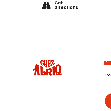
Get
Directions
N
Ema