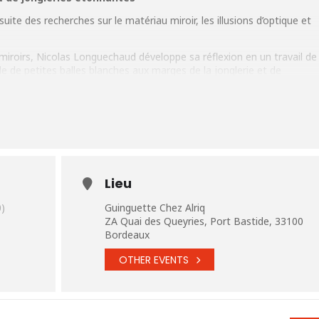
ite des recherches sur le matériau miroir, les illusions d’optique et
roirs, Nicolas Longuechaud développe sa réflexion en un travail de
ide de petites balles blanches aux marges de la jonglerie et de
r sera l’objet d’étude d’un jonglage d’expériences, mise à l’épreuve des
a polymorphe et devra apprendre à utiliser des membres virtuels.
outil d’observation du sensible et de notre perception à
Lieu
)
Guinguette Chez Alriq
ZA Quai des Queyries, Port Bastide, 33100
Bordeaux
OTHER EVENTS