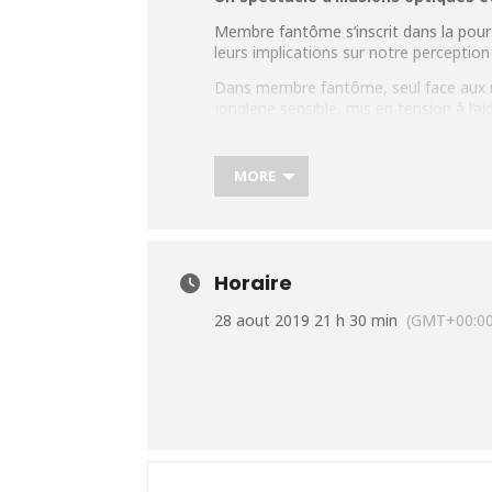
Membre fantôme s’inscrit dans la poursu
leurs implications sur notre perception
Dans membre fantôme, seul face aux mi
jonglerie sensible, mis en tension à l’a
l’illusion d’optique. Le corps du jongleu
reflets, il se contorsionnera, deviendr
MORE
Membre fantôme est imaginé comme un 
destination du spectateur.
Plus d’infos :
https://urlz.fr/9SDp
Horaire
28 aout 2019 21 h 30 min
(GMT+00:00