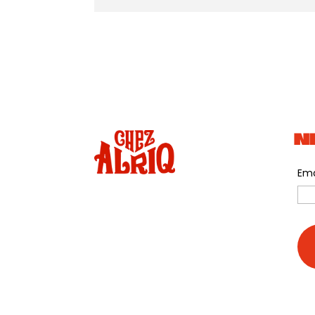
N
Ema