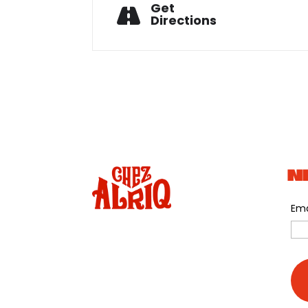
Get
Directions
N
Ema