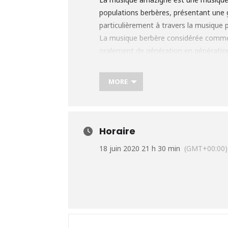
populations berbères, présentant une g
particulièrement à travers la musique 
La musique berbère considérée comme u
oralement de génération en génération
accompagné de trois autres musiciens au
démontreront la spécificité de chaque
MORE
Credit photo : Richard Zeboulon
Plus d’infos:
www.harfiluth.wordpr
Horaire
18 juin 2020 21 h 30 min
(GMT+00:00)