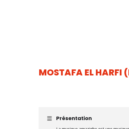
MOSTAFA EL HARFI 
18
JUIN
Présentation
La musique amazighe est une musique t