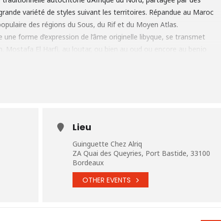
rande variété de styles suivant les territoires. Répandue au Maroc
populaire des régions du Sous, du Rif et du Moyen Atlas.
ne forme d’expression de l’âme originelle libyque, se transmet
. Mostafa El Harfi, au loutar, ou bien au oud ou encore au benjo
 bendir, à la derbouka, (percussions) ainsi qu’au clavier oriental,
 répertoire en nous emportant dans un fabuleux voyage.
ess.com
Lieu
Guinguette Chez Alriq
ZA Quai des Queyries, Port Bastide, 33100
Bordeaux
OTHER EVENTS