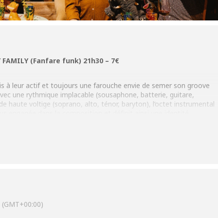
 FAMILY (Fanfare funk) 21h30 – 7€
s à leur actif et toujours une farouche envie de semer son groove
Avec une rythmique implacable (sousaphone, batterie, guitare,
e haute voltige (soprano, alto, ténor, baryton), l’octet instrumental
plus engagée dans la composition et définit ainsi une identité
d’artistes tels que Maceo Parker, Roy Hargrove, Vulfpeck (funk), ou
e farfelu et polymorphe du OSFF mélange les styles et les bouscule
trumentarium original.
ée, les arrangements ciselés et audacieux, le tout dans une
 ans de complicité et de partage de ces amis du lycée.
(GMT+00:00)