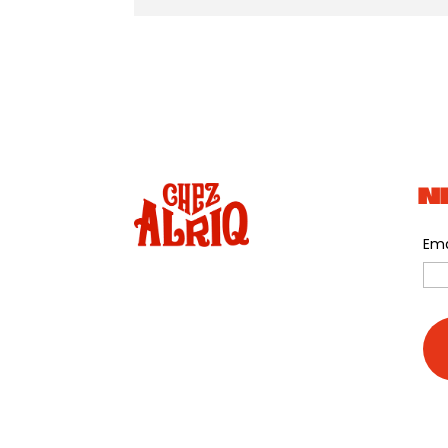
N
Ema