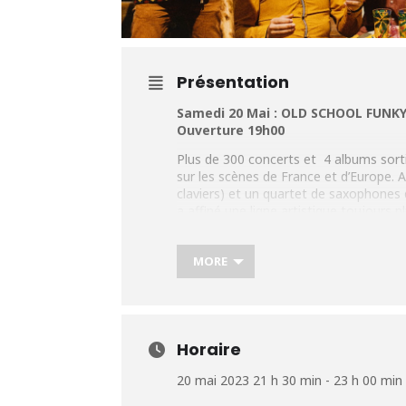
Présentation
Samedi 20 Mai : OLD SCHOOL FUNKY
Ouverture 19h00
Plus de 300 concerts et 4 albums sorti
sur les scènes de France et d’Europe. 
claviers) et un quartet de saxophones d
a affiné une ligne artistique toujours 
singulière. Rassemblant les influences 
encore Fela Kuti, (afro-beat), le mond
MORE
tout en servant les timbres de son ins
La musique y est pétillante et chaloup
ambiance bon-enfant qui traduit les 15
Plus d’infos:
https://urlv.fr/u1rk
Horaire
20 mai 2023 21 h 30 min - 23 h 00 min