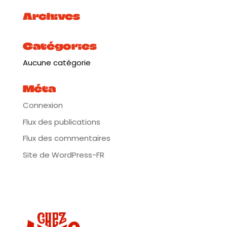
Archives
Catégories
Aucune catégorie
Venez danser, rigoler, trinquer… on vous promet
une journée de folie sous le signe de la
Méta
Provence.
Connexion
Flux des publications
𝐏𝐑𝐎𝐆𝐑𝐀𝐌𝐌𝐀𝐓𝐈𝐎𝐍
SURPRISES à découvrir très vite
Flux des commentaires
𝐎𝐅𝐅𝐑𝐄 𝐅𝐎𝐎𝐃
Site de WordPress-FR
La cabane à pizza
Le bar à huîtres