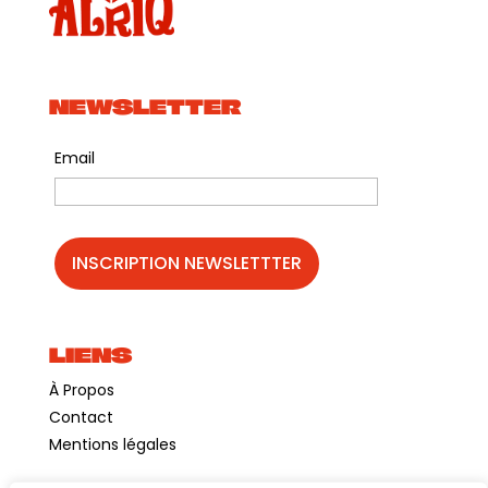
Le resto à tapas
𝐈𝐍𝐅𝐎𝐒 𝐏𝐑𝐀𝐓𝐈𝐐𝐔𝐄𝐒
NEWSLETTER
Entrée libre
Email
La Guinguette chez Alriq – Quai des Queyries –
33100 Bordeaux
13h – 01h
Vcub – Darwin ou Parc aux angéliques
LIENS
Batcub – Bastide Darwin
À Propos
Tram A – arrêt Jardin Botanique ou Stalingrad
Contact
Bus 45, 91 ou 92 – arrêt Hortense ou Maréchal
Mentions légales