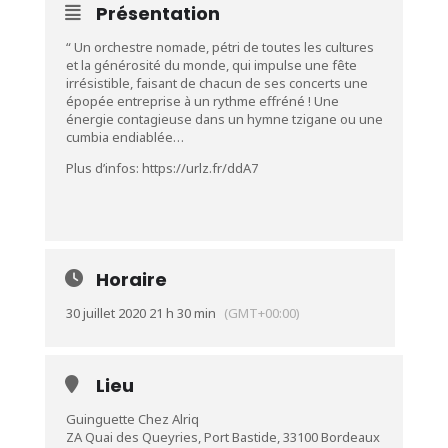
Présentation
“ Un orchestre nomade, pétri de toutes les cultures
et la générosité du monde, qui impulse une fête
irrésistible, faisant de chacun de ses concerts une
épopée entreprise à un rythme effréné ! Une
énergie contagieuse dans un hymne tzigane ou une
cumbia endiablée…
Plus d’infos:
https://urlz.fr/ddA7
Horaire
30 juillet 2020 21 h 30 min
(GMT+00:00)
Lieu
Guinguette Chez Alriq
ZA Quai des Queyries, Port Bastide, 33100 Bordeaux