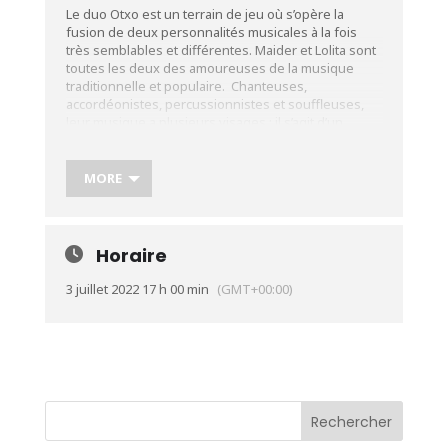
Le duo Otxo est un terrain de jeu où s’opère la
fusion de deux personnalités musicales à la fois
très semblables et différentes. Maider et Lolita sont
toutes les deux des amoureuses de la musique
traditionnelle et populaire. Chanteuses,
accordéonistes, percussionnistes et souffleuses,
leur musique a plusieurs visages : il s’agit d’un
mélange de leurs traditions d’origine (musique
basque, musique occitane), de la musique de leurs
terres d’emprunts respectives (musique
MORE
québécoise, musique galicienne, musique
brésilienne) ; mais également de compositions
originales, où l’on retrouve leur amour de la mélodie
et de l’harmonie. Otxo est un duo plein de
Horaire
sensibilité, d’humour, d’énergie, de richesse sonore
et culturelle.
Plus d’infos:
https://urlz.fr/iAqA
3 juillet 2022 17 h 00 min
(GMT+00:00)