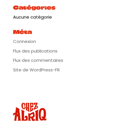
hop, des lyrics en anglais et en français forment une
Catégories
recette étonnante de modernité, de fraicheur, et de
maturité.
Aucune catégorie
Plus d’infos:
https://urlz.fr/mkaL
Méta
Connexion
Flux des publications
Flux des commentaires
Site de WordPress-FR