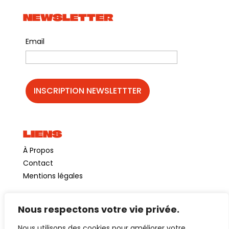
NEWSLETTER
Email
LIENS
À Propos
Contact
Mentions légales
Nous respectons votre vie privée.
©GuinguetteChezAlriq2026
Nous utilisons des cookies pour améliorer votre