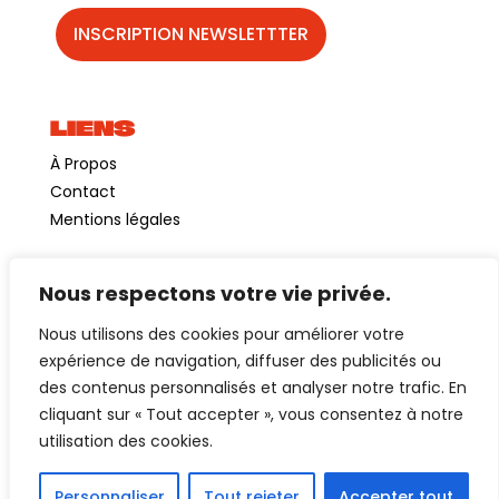
LIENS
À Propos
Contact
Mentions légales
Nous respectons votre vie privée.
©GuinguetteChezAlriq2026
Nous utilisons des cookies pour améliorer votre
Création site internet
YOSOY studio
expérience de navigation, diffuser des publicités ou
des contenus personnalisés et analyser notre trafic. En
cliquant sur « Tout accepter », vous consentez à notre
utilisation des cookies.
Personnaliser
Tout rejeter
Accepter tout