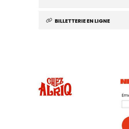
bordelaise et résidente chez rinse ! 
Food & Stand seront également prése
🍕🍻
BILLETTERIE EN LIGNE
Que du beau monde ☀️
On a hâte de partager ce moment avec
📍 La Guinguette Chez Alriq
🗓️ Samedi 18 avril
⏰ 18:00 – 02:00
🎫 Billeterie en bio + Ticket spéciale 
🎨
@atelier.havane
TOUT COMPORTEMENT DISCRIMINATO
ÉVÈNEMENTS.
N
Ema