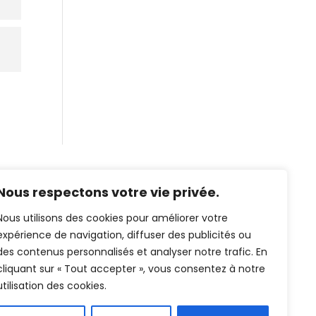
Nous respectons votre vie privée.
©GuinguetteChezAlriq2026
Nous utilisons des cookies pour améliorer votre
Création site internet
YOSOY
expérience de navigation, diffuser des publicités ou
studio
des contenus personnalisés et analyser notre trafic. En
cliquant sur « Tout accepter », vous consentez à notre
utilisation des cookies.