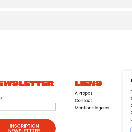

nts !
 vous la famille !
avec T-Shirt
@aytb.28
IRE ENTRAÎNERA UNE EXCLUSION DÉFINITIVE DE NOS
EWSLETTER
LIENS
À Propos
il
Contact
Mentions légales