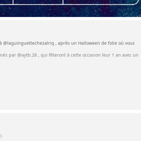
 à
@laguinguettechezalriq
, après un Halloween de folie où vous
gnés par
@aytb.28
, qui fêteront à cette occasion leur 1 an avec un
tz
sera présent pour un live et viendra présenter son excellent
ra le bal !
ment de la partie,
 pas mal Bordeaux en ce moment 🔥
llir
@margeasmarge
, figure incontournable de la scène
)