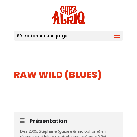
Sélectionner une page
RAW WILD (BLUES)
05
AOUT
Présentation
Dès 2006, Stéphane (guitare & microphone) en
s’associant à Julien (contrebasse) créent « RAW