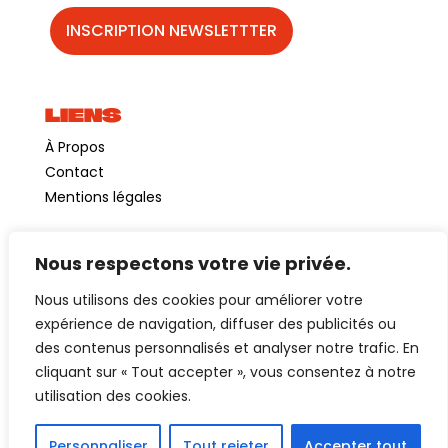
LIENS
À Propos
Contact
Mentions légales
Nous respectons votre vie privée.
©GuinguetteChezAlriq2026
Nous utilisons des cookies pour améliorer votre
Création site internet
YOSOY studio
expérience de navigation, diffuser des publicités ou
des contenus personnalisés et analyser notre trafic. En
cliquant sur « Tout accepter », vous consentez à notre
utilisation des cookies.
Personnaliser
Tout rejeter
Accepter tout