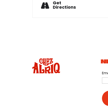
Get
Directions
N
Ema