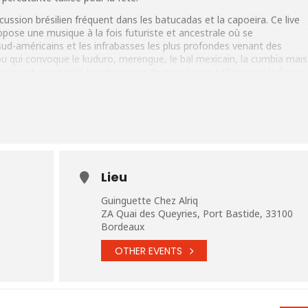
ussion brésilien fréquent dans les batucadas et la capoeira. Ce live
se une musique à la fois futuriste et ancestrale où se
sud-américains et les infrabasses les plus profondes venant des
ou qui convoque le kuduro, merengue, le bal mexicain, la cumbia mais
 reco est une petite bombe tropicale percutante taillée pour la fiesta.
Lieu
)
Guinguette Chez Alriq
ZA Quai des Queyries, Port Bastide, 33100
Bordeaux
OTHER EVENTS