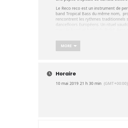
Le Reco reco est un instrument de perc
band Tropical Bass du même nom, propo
rencontrent les rythmes traditionnels 
dancefloors Européens. Un rituel vaud
aussi le Forró et baião du Brésil. Reco
Plus d’infos : https://urlz.fr/9g6C
MORE
Horaire
10 mai 2019 21 h 30 min
(GMT+00:00