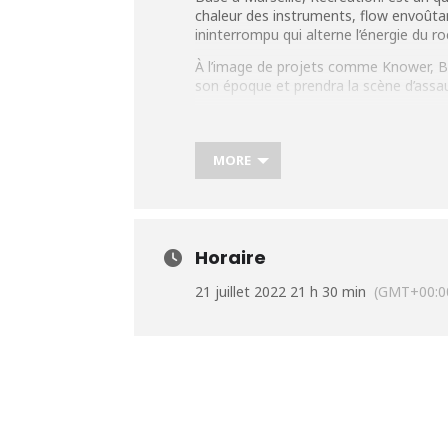
chaleur des instruments, flow envoûtan
ininterrompu qui alterne l’énergie du ro
À l’image de projets comme Knower, B
son époque et prendra la scène d’assau
Plus d’infos:
https://urlz.fr/iAri
MORE
Horaire
21 juillet 2022 21 h 30 min
(GMT+00:0