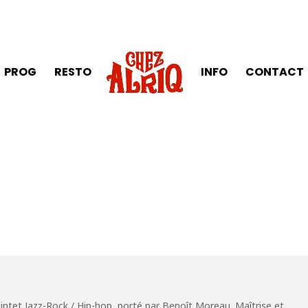
PROG
RESTO
INFO
CONTACT
uintet Jazz-Rock / Hip-hop, porté par Benoît Moreau. Maîtrise et