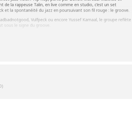
t de la rappeuse Talin, en live comme en studio, c’est un set
ck et la spontanéité du jazz en poursuivant son fil rouge : le groove.
adbadnotgood, Vulfpeck ou encore Yussef Kamaal, le groupe reflète
t sous le signe du groove.
0)