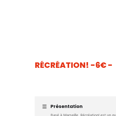
RÉCRÉATION! -6€ -
21
JUIL
Présentation
Basé à Marseille, Récréation! est un q