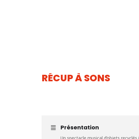
RÉCUP À SONS
09
JUIN
Présentation
Un spectacle musical d’objets recyclés