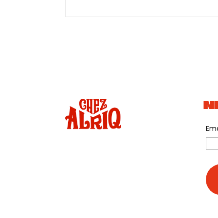
N
Ema