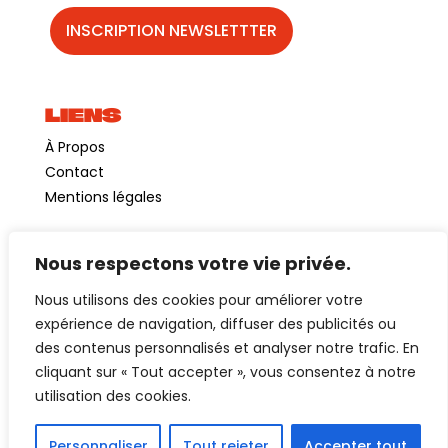
LIENS
À Propos
Contact
Mentions légales
Nous respectons votre vie privée.
©GuinguetteChezAlriq2026
Nous utilisons des cookies pour améliorer votre
Création site internet
YOSOY studio
expérience de navigation, diffuser des publicités ou
des contenus personnalisés et analyser notre trafic. En
cliquant sur « Tout accepter », vous consentez à notre
utilisation des cookies.
Personnaliser
Tout rejeter
Accepter tout