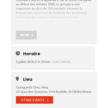
au début des années 2000. Le groupe a une
trajectoire de plus de 700 concerts à travers la
France mais aussi lors de festivals de renommée
internationale comme “ Au bout du Monde “
(Bretagne), Tempo latino (Gers), ou encore Jazz à
Carthage Tunis. Aujourd’hui La nouvelle mouture de
Salsa illegal revient avec des rythmes plus afro-
cubains, Rumba et “Son” voire même “ El Changüi “
MORE
comme un retour aux sources de la musique
cubaine, avec de nouveaux arrangements du
pianiste et compositeur colombien Hugo Motta.
Horaire
Plus d’infos :
https://urlz.fr/9NDv
5 juillet 2019 21 h 30 min
(GMT+00:00)
Lieu
Guinguette Chez Alriq
ZA Quai des Queyries, Port Bastide, 33100 Bordeaux
OTHER EVENTS