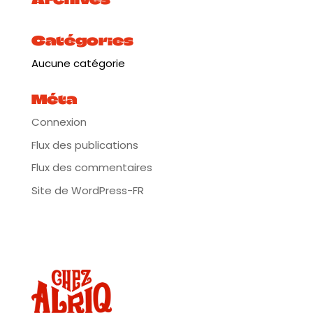
nababs, du vent Sirocco,
d’une larme et où se côtoient une irrésistible
énergie, une réelle virtuosité et
Catégories
une vraie bonne humeur…le tout à la sauce
toulousaine !
Aucune catégorie
Plus d’infos: https://urlv.fr/38e9
Méta
Suite au nouvel arrété préfectoral en date du 26 mai,
nous avançons l’heure de début de nos soirées
Connexion
jusqu’a nouvel ordre.
Flux des publications
Flux des commentaires
Site de WordPress-FR