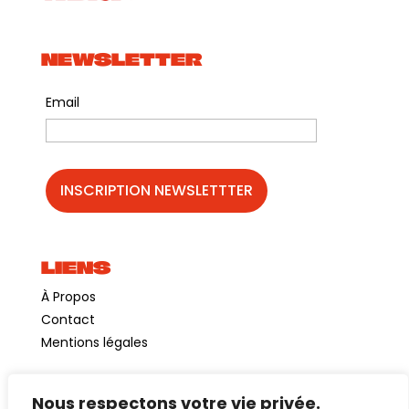
NEWSLETTER
Email
LIENS
À Propos
Contact
Mentions légales
Nous respectons votre vie privée.
©GuinguetteChezAlriq2026