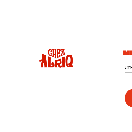
N
Ema