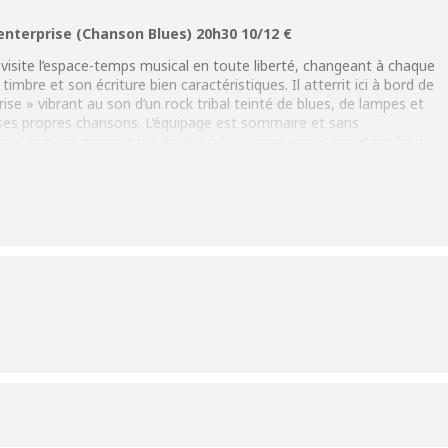
 enterprise (Chanson Blues) 20h30 10/12 €
visite l’espace-temps musical en toute liberté, changeant à chaque
mbre et son écriture bien caractéristiques. Il atterrit ici à bord de
se » vibrant au son d’un rock tribal teinté de blues, de lampes et
t ses propres chansons. L’équipage est sommaire et sans
x et guitare, comme qui dirait « à l’ancienne » mais pourtant bien
e…en un mot ça shuffle ! Et qui sait si Mister Spock ne va pas
c des musiciens bien connus du circuit jazz, indéniablement une
)
7fd