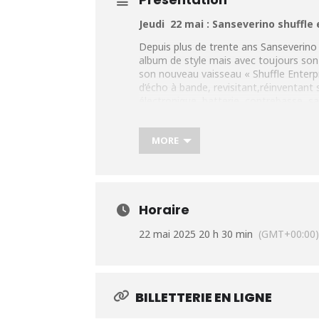
Jeudi 22 mai : Sanseverino shuffle
Depuis plus de trente ans Sanseverino 
album de style mais avec toujours son ti
son nouveau vaisseau « Shuffle Enterpri
d’écho à bande, revisitant,réinventan
électronique, batterie, contrebasse, sa
actuel. Ca swing, ça percute, ça décoll
débouler des étoiles..
MORE
Entouré d’une rythmique bordelaise ave
soirée à ne pas manquer.
Horaire
Sanseverino : guitare-chant
Sylvain Tejerizo : sax ténor et baryton
22 mai 2025 20 h 30 min
(GMT+00:00
Yann Vicaire : batterie
Nicolas Dubouchet : contrebasse
Plus d’infos :
https://tinyurl.com/2nnjm
BILLETTERIE EN LIGNE