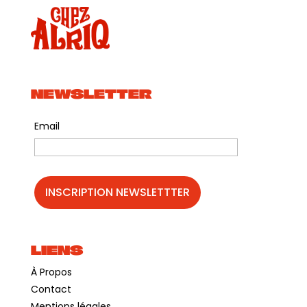
ambiancer le dancefloor.
Plus d’infos sur le cyclo-festival :
https://slowfest.org/les-furtives-festival
NEWSLETTER
Email
LIENS
À Propos
Contact
Mentions légales