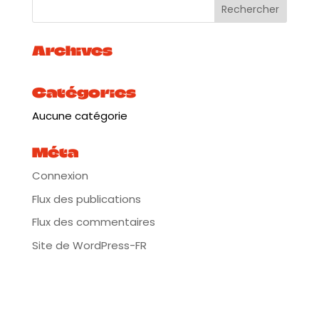
décroissante » et « low tech » de la scène
congolaise de Kinshasa (Fulu Miziki, Kokoko). La
musique de Slowfest Orchestra fait bouger les
corps dans une ambiance festive et bigarrée de
Archives
poils, de plumes et de paillettes.
Live chez Alriq >
https://tube.aquilenet.fr/w/kVR5DmdpxiVpN9ZcxAD
Catégories
QDN
Aucune catégorie
* Concert de Welcome Wendy (Bohemian country
soul)
Méta
Il était une fois une intrépide chanteuse américaine
à la voix bluesy, qui vivait dans sa propre comédie
Connexion
musicale. Divaguaient avec elle deux comparses,
une valise en cuir, et un accordéon… Welcome
Flux des publications
Wendy vous embarque dans un monde burlesque
Flux des commentaires
pour un folk-punk, lo-fi hip-hop, good time American
show.
Site de WordPress-FR
Vidéo >
https://www.youtube.com/watch?v=VTZ-
i3_Nr2A
* Slowfest Djs (Worldwide beats, house, techno)
Les DJs et selectors du collectif se relaient pour