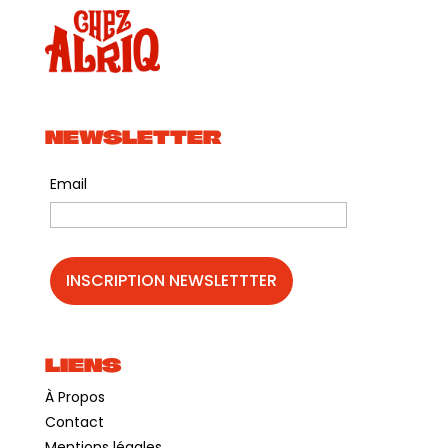
https://www.helloasso.com/associations/institut-
des-afriques/evenements/projection-de-
caravane-touareg
NEWSLETTER
Email
LIENS
À Propos
Contact
Mentions légales