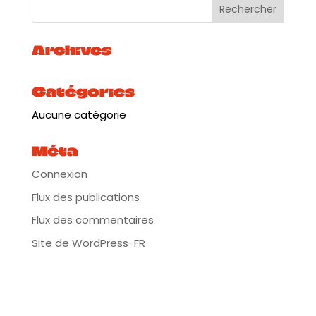
authentiques, Les chants sont composés de
mélodies traditionnelles et modernes.
Voix de femmes, youyou, claquements de mains et
Archives
danses, la Magie de Tartit sera pour votre public un
voyage inoubliable.
Catégories
Plus d’infos:
https://tinyurl.com/bdf3ufb9
Aucune catégorie
*********************************************
*******
Méta
Projection unique du film
Caravane Touareg
de
Marlène Rabaud et Arnaud Zajtman, suivie d’un
Connexion
échange avec les membres du groupe malien
Flux des publications
Tartit le samedi 1er juin à 14h au Cinéma Utopia.
Flux des commentaires
Tarif séance : 5€ en prévente sur
Helloasso
ou à
Site de WordPress-FR
la caisse du cinéma à partir du 22 mai. Une
séance en partenariat IDAF, La Guinguette Chez
Alriq et le cinéma Utopia Bordeaux. Préventes
projection :