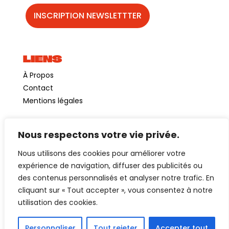
LIENS
À Propos
Contact
Mentions légales
Nous respectons votre vie privée.
©GuinguetteChezAlriq2026
Nous utilisons des cookies pour améliorer votre
Création site internet
YOSOY studio
expérience de navigation, diffuser des publicités ou
des contenus personnalisés et analyser notre trafic. En
cliquant sur « Tout accepter », vous consentez à notre
utilisation des cookies.
Personnaliser
Tout rejeter
Accepter tout