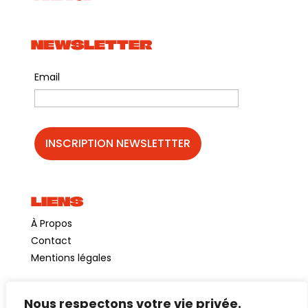
NEWSLETTER
Email
LIENS
À Propos
Contact
Mentions légales
Nous respectons votre vie privée.
©GuinguetteChezAlriq2026