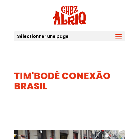
Sélectionner une page
TIM'BODÉ CONEXÃO
BRASIL
29
JUIN