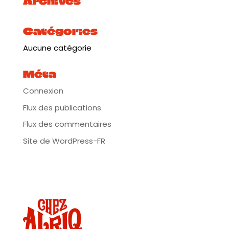
Archives
répertoire original.
22h : Démonstration de capoeira : Le groupe Arte
Catégories
Negra de Bordeaux de Contra-Mestre Cacique sera
avec nous pour vous montrer un peu de cet art afro-
Aucune catégorie
brésilien, mélange de combat et de danse.
22h20 : Pagode avec Wallace Negao et invités
Méta
musiciens
Depuis 2006, il anime de nombreux concerts
Connexion
brésiliens dans le sud de la France. Bien que
Flux des publications
spécialiste du « Samba de Rio », il incarne la diversité
culturelle brésilienne et entraîne le public au son du
Flux des commentaires
samba de raizes, pagode, bossa nova mais aussi du
funk, forro, axé, samba reggae, afoxé ou samba de
Site de WordPress-FR
roda… Un voyage authentique dans les fêtes
populaires du Brésil! Grâce à sa voix unique et à la
virtuosité de son cavaquinho, il est l’ambassadeur
de Rio de Janeiro en Provence, et ce soir-là à
Bordeaux !
Plus d’infos :
https://tinyurl.com/ywsu2yba