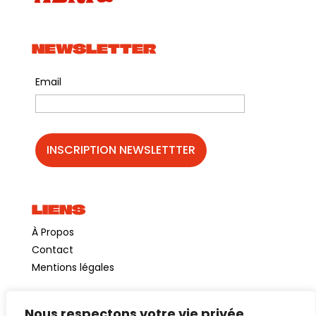
NEWSLETTER
Email
LIENS
À Propos
Contact
Mentions légales
Nous respectons votre vie privée.
©GuinguetteChezAlriq2026