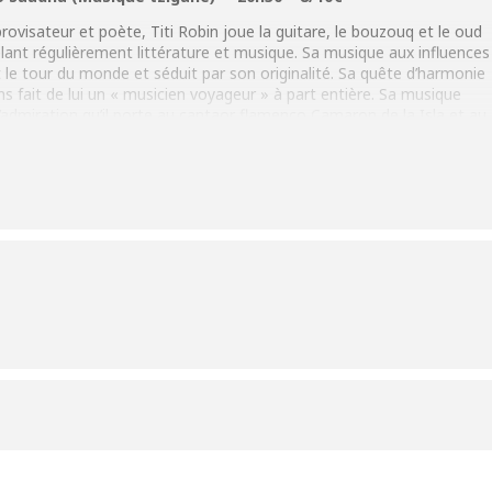
ovisateur et poète, Titi Robin joue la guitare, le bouzouq et le oud
lant régulièrement littérature et musique. Sa musique aux influences
t le tour du monde et séduit par son originalité. Sa quête d’harmonie
ns fait de lui un « musicien voyageur » à part entière. Sa musique
’admiration qu’il porte au cantaor flamenco Camaron de la Isla et au
ne formation basée sur son travail avec le chanteur gitan catalan
ire original chanté en partie en gitan catalan et en partie en
issues des albums Gitans et Un ciel de cuivre où Roberto était le
, son spectacle « Gitans », avec entre autres les Rumberos Catalans
ier et ouvrit la voie à une nouvelle vague de musiques tziganes qui
aadna, imprégné d’une forte culture méditerranéenne, est issu du
nan et spécialiste réputé de la rumba catalan.
silien Zé Luis un des artistes qui a marqué les belles soirées Chez
is: Percussion
5ry