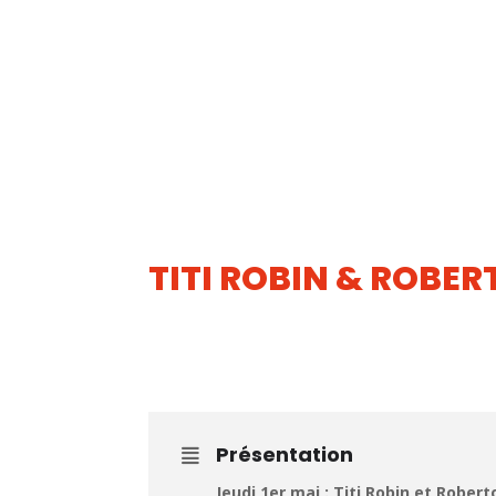
TITI ROBIN & ROBE
01
MAI
Présentation
Jeudi 1er mai : Titi Robin et Robe