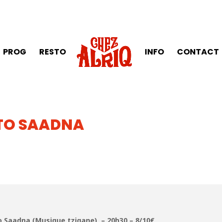
PROG
RESTO
INFO
CONTACT
RTO SAADNA
rto Saadna (Musique tzigane) – 20h30 – 8/10€