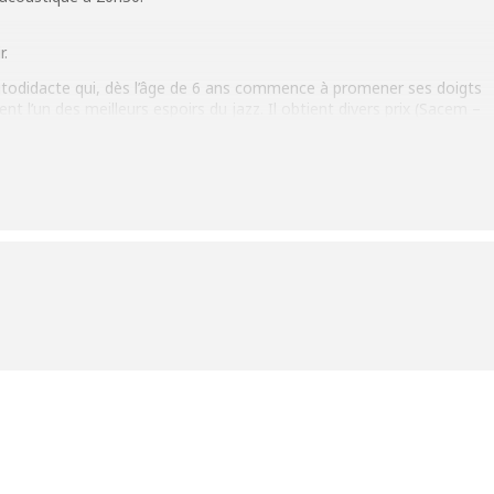
r.
autodidacte qui, dès l’âge de 6 ans commence à promener ses doigts
 l’un des meilleurs espoirs du jazz. Il obtient divers prix (Sacem –
Award) et sillonne des grands festivals Européens (Allemagne, Italie,
tc.) accompagné de son groupe, le Tom Ibarra Group, trois albums à
us « LUMA » sorti en janvier 2021.