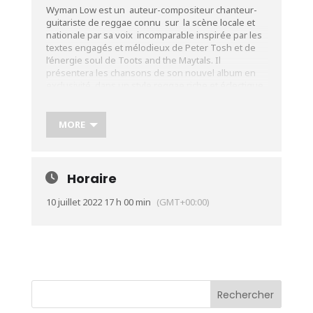
Wyman Low est un auteur-compositeur chanteur-
guitariste de reggae connu sur la scène locale et
nationale par sa voix incomparable inspirée par les
textes engagés et mélodieux de Peter Tosh et de
l’énergie soul de Toots and the Maytals. Il
présentera les chansons de son nouvel album en
exclusivité dans un style reggae riche et éclectique
aux mille couleurs teintées à la fois de soul, de
musique africaine ou de hip hop.
MORE
Un message d’unité simple et authentique invitant à
la fois à la danse et au partage de valeurs
libératrices.
Horaire
Plus d’infos:
https://urlz.fr/iAqZ
10 juillet 2022 17 h 00 min
(GMT+00:00)