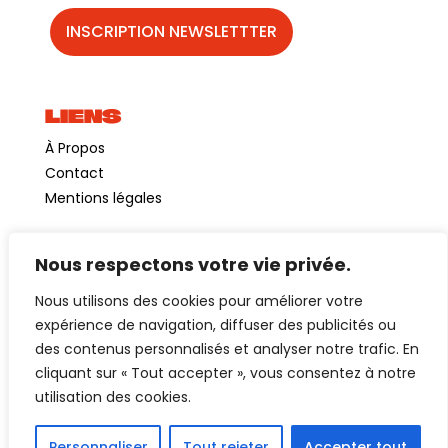
LIENS
À Propos
Contact
Mentions légales
Nous respectons votre vie privée.
©GuinguetteChezAlriq2026
Nous utilisons des cookies pour améliorer votre
Création site internet
YOSOY studio
expérience de navigation, diffuser des publicités ou
des contenus personnalisés et analyser notre trafic. En
cliquant sur « Tout accepter », vous consentez à notre
utilisation des cookies.
Personnaliser
Tout rejeter
Accepter tout