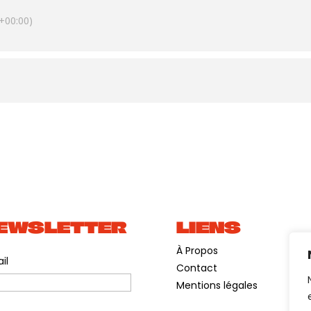
+00:00)
heur, qui réchauffe le corps, le cœur et l’âme. Ils ont invité pour
n guests, du grand Dorado Schmitt au violon, aux virtuoses siciliens
a Giammarinaro à la clarinette ! Ils seront accompagnés au violon
as Dutronc.
pp
EWSLETTER
LIENS
À Propos
il
Contact
Mentions légales