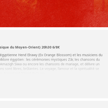
usique du Moyen-Orient) 20h30 6/8€
 égyptienne Hend Elrawy (Ex Orange Blossom) et les musiciens du
olklore égyptien : les cérémonies mystiques Zâr, les chansons du
 Amazigh Siwa ou encore les chansons de mariage, et délivre un
ns sont libres, brûlantes. Le voyage, l’amour et la spiritualité se
te traversant l’Oued de la vie…
ides, du banjo et de la batterie aux synthétiseurs, alliés à la voix
tat: des textes inédits chantés en arabe, un son actuel qui
sibilité irrésistibles.
yh7