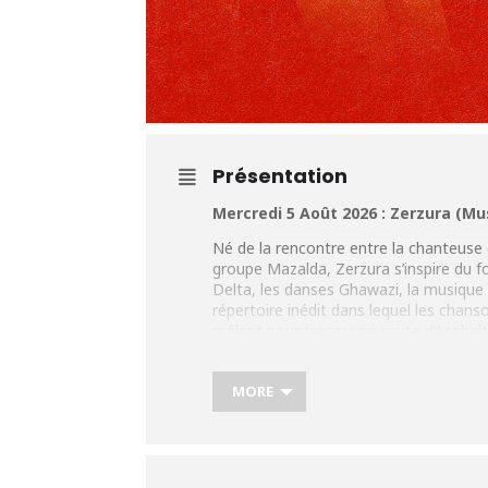
Présentation
Mercredi 5 Août 2026 : Zerzura (M
Né de la rencontre entre la chanteuse
groupe Mazalda, Zerzura s’inspire du f
Delta, les danses Ghawazi, la musique
répertoire inédit dans lequel les chanso
mêlent pour tracer une route d’Asphal
Le quintet associe des instruments hybr
chaude et envoûtante de Hend. Le résul
MORE
bouscule les clichés, à l’énergie et la sen
Plus d’infos :
https://tinyurl.com/uwkcx