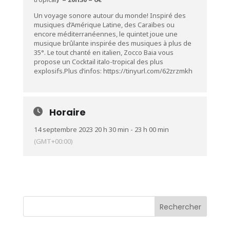
Un voyage sonore autour du monde! Inspiré des
musiques d’Amérique Latine, des
Caraïbes ou
encore méditerranéennes, le quintet joue une
musique brûlante inspirée
des musiques à plus de
35°. Le tout chanté en italien, Zocco Baia vous
propose un Cocktail italo-tropical des plus
explosifs.Plus d’infos: https://tinyurl.com/62zrzmkh
Horaire
14 septembre 2023 20 h 30 min - 23 h 00 min
(GMT+00:00)